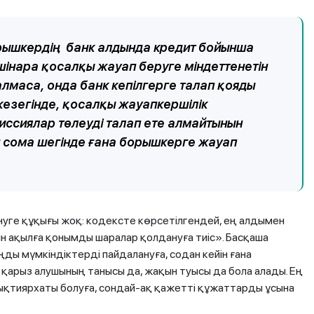
орышкердің банк алдында кредит бойынша
шiнара қосалқы жауап беруге мiндеттенетін
алмаса, онда банк кепілгерге талап қояды
кезегінде, қосалқы жауапкершілік
иссиялар төлеуді талап ете алмайтынын
ген сома шегінде ғана борышкерге жауап
інуге құқығы жоқ: кодексте көрсетілгендей, ең алдымен
 ақылға қонымды шаралар қолдануға тиіс». Басқаша
ңды мүмкіндіктерді пайдалануға, содан кейін ғана
м қарыз алушының танысы да, жақын туысы да бола алады. Ең
 ықтиярхаты болуға, сондай-ақ қажетті құжаттарды ұсына