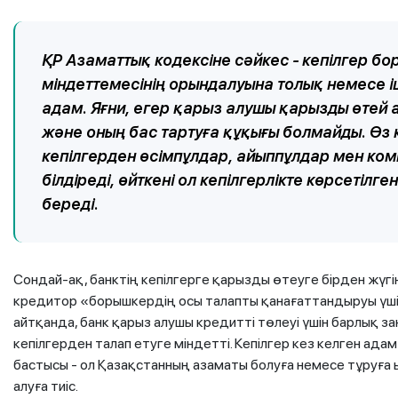
ҚР Азаматтық кодексіне сәйкес - кепілгер б
мiндеттемесiнiң орындалуына толық немесе i
адам. Яғни, егер қарыз алушы қарызды өтей 
және оның бас тартуға құқығы болмайды. Өз 
кепілгерден өсімпұлдар, айыппұлдар мен ком
білдіреді, өйткені ол кепілгерлікте көрсетіл
береді.
Сондай-ақ, банктің кепілгерге қарызды өтеуге бірден жүг
кредитор «борышкердің осы талапты қанағаттандыруы үшін
айтқанда, банк қарыз алушы кредитті төлеуі үшін барлық за
кепілгерден талап етуге міндетті. Кепілгер кез келген ада
бастысы - ол Қазақстанның азаматы болуға немесе тұруға
алуға тиіс.