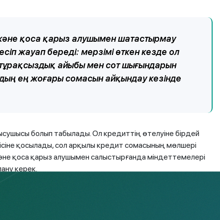
 және қоса қарыз алушымен шатастырмау
сiп жауап бередi: мерзiмi өткен кезде ол
, тұрақсыздық айыбы мен сот шығындарын
ыздың ең жоғары сомасын айқындау кезінде
сушысы болып табылады. Ол кредиттің өтелуіне бірдей
ірісіне қосылады, сол арқылы кредит сомасының мөлшері
 және қоса қарыз алушымен салыстырғанда міндеттемелері
лану керек.