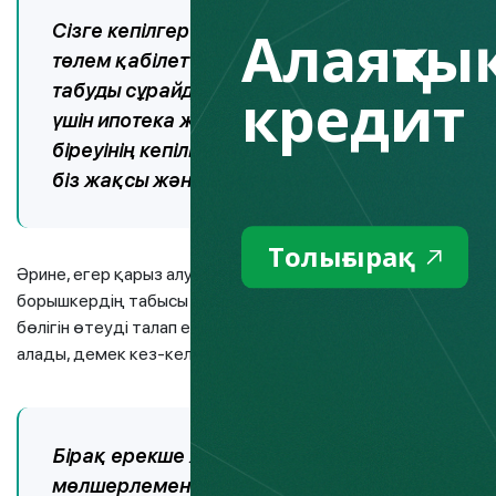
Алаяқтық
Сізге кепілгер болуға өтініш жасалған кезде
төлем қабілеттілігі жеткіліксіз деп санаса не
кредит
табуды сұрайды. Егер сіз оны алдын ала тал
үшін ипотека жарнасы қажет болса, әйелі нем
біреуінің кепілгер болуын өтінсе, бұл алаңд
біз жақсы және жаман жақтарын мұқият бағ
Толығырақ
Әрине, егер қарыз алушы кредитті уақытылы төлесе, онда 
борышкердің табысы төмендеп, төлеу мерзімі өтіп кетсе ж
бөлігін өтеуді талап етіп, кепілгерге жүгінеді. Сонымен қат
алады, демек кез-келген жағдайда төлеуге тура келеді.
Бірақ ерекше жағдайлар да болады: банк кр
мөлшерлемені өсірген кезде; кредит кепілге