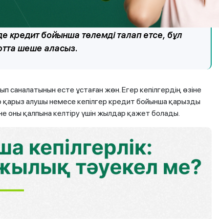
ге кешіктірудің басталғаны туралы уақытылы
салуы керек. Кепілдік мерзімі аяқталып не
 де кредит бойынша төлемді талап етсе, бұл
сотта шеше аласыз.
п саналатынын есте ұстаған жөн. Егер кепілгердің өзіне
гер қарыз алушы немесе кепілгер кредит бойынша қарызды
не оны қалпына келтіру үшін жылдар қажет болады.