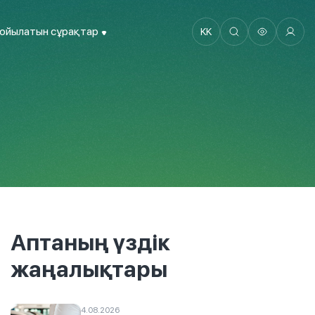
қойылатын сұрақтар
KK
Аптаның үздік
жаңалықтары
4.08.2026