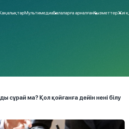
аңалықтар
Мультимедиа
Балаларға арналған
Қызметтер
Жиі 
ы сұрай ма? Қол қойғанға дейін нені білу