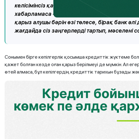
келісімінсіз қайта ресімделсе; банк кепілгер
хабарламаса – бұл бір жылдан кешіктірмей жа
қарыз алушы бәрін өзі төлесе, бірақ банк әлі
жағдайда сіз заңгерлерді тартып, мәселені 
Сонымен бірге кепілгерлік қосымша кредиттік жүктеме болы
қажет болған кезде оған қарыз берілмеуі де мүмкін. Ал е
өтей алмаса, бұл кепілгердің кредиттік тарихын бұзады жә