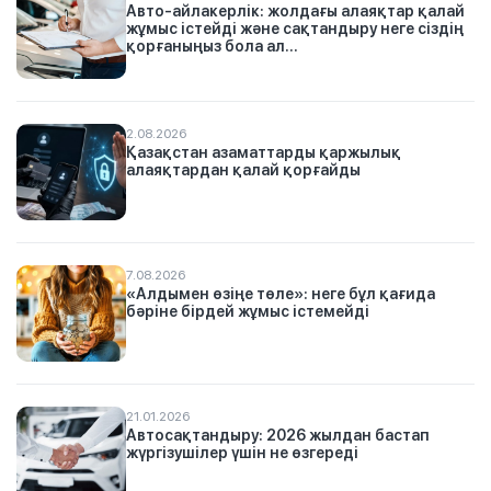
Авто-айлакерлік: жолдағы алаяқтар қалай
жұмыс істейді және сақтандыру неге сіздің
қорғаныңыз бола ал...
2.08.2026
Қазақстан азаматтарды қаржылық
алаяқтардан қалай қорғайды
7.08.2026
«Алдымен өзіңе төле»: неге бұл қағида
бәріне бірдей жұмыс істемейді
21.01.2026
Автосақтандыру: 2026 жылдан бастап
жүргізушілер үшін не өзгереді