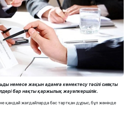
ьды немесе жақын адамға көмектесу тәсілі сияқты
келдері бар нақты қаржылық жауапкершілік.
әне қандай жағдайларда бас тартқан дұрыс, бұл жөнінде