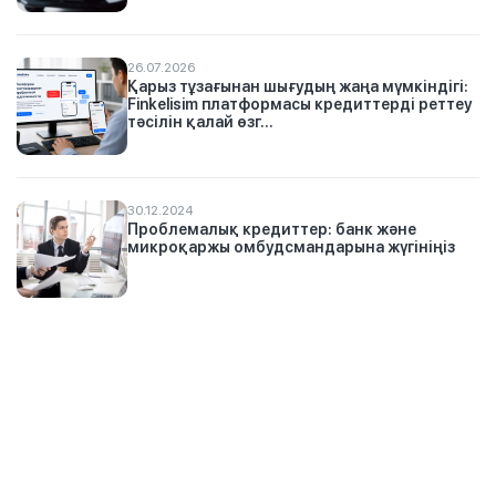
26.07.2026
Қарыз тұзағынан шығудың жаңа мүмкіндігі:
Finkelisim платформасы кредиттерді реттеу
тәсілін қалай өзг...
30.12.2024
Проблемалық кредиттер: банк және
микроқаржы омбудсмандарына жүгініңіз