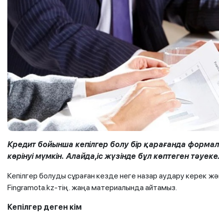
Кредит бойынша кепілгер болу бір қарағанда формал
көрінуі мүмкін. Алайда,іс жүзінде бұл көптеген тәуе
Кепілгер болуды сұраған кезде неге назар аудару керек ж
Fingramota.kz-тің. жаңа материалында айтамыз.
Кепілгер деген кім