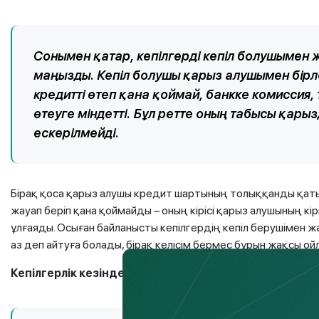
Сонымен қатар, кепілгерді кепіл болушымен
маңызды. Кепiл болушы қарыз алушымен бiрле
кредитті өтеп қана қоймай, банкке комиссия
өтеуге мiндеттi. Бұл ретте оның табысы қар
ескерілмейді.
Бірақ қоса қарыз алушы кредит шартының толыққанды қаты
жауап беріп қана қоймайды – оның кірісі қарыз алушының к
ұлғаяды. Осыған байланысты кепілгердің кепіл берушімен
аз деп айтуға болады, бірақ келісім бермес бұрын жақсы ой
Кепілгерлік кезіндегі негізгі тәуекелдер