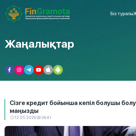
Біз туралы
Ж
Жаңалықтар
Сізге кредит бойынша кепіл болушы болуд
маңызды
12.05.2026
3641