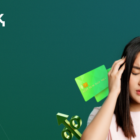
 мынаны түсіну маңызды: банк қарыз алушының
месе кредиттік тарихы нашар болса, кепілгер
қыламасаңыз және кредит, мысалы, отбасы
есе күйеуі сақтық үшін ата-анасының
аушылық туындатуы керек. Басқа жағдайларда
амдауды сұраймыз.
кепілгерде ешқандай проблема болмайды. Бірақ егер
әне т.б. болса, онда банк кредит бойынша қарыздың қалған
ар банк кепілгерден берешекті сот тәртібімен өндіріп ала
едит сомасын немесе пайыздық
рді ескертпестен және басқа қарыз алушыға