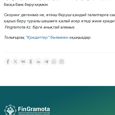
басқа банк беруі мүмкін.
Скоринг дегеніміз не, өтініш беруші қандай талаптарға с
қарыз беру туралы шешімге қалай әсер етеді және кредит
Fingramota.kz. бірге анықтай аламыз.
Толығырақ
"Кредиттер" бөлімінен
оқыңыздар