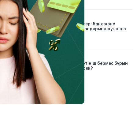
30.12.2024
Проблемалық кредиттер: банк және
микроқаржы омбудсмандарына жүгініңіз
6.03.2023
Банкроттық рәсіміне өтініш бермес бұрын
азаматтар не істеуі керек?