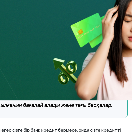
ыңыз, алайда қаржы ұйымы бас
скоринг жүйесінен өтпеген.
бар және қарыз алушыны, оның төлем
ілдіреді. Сонымен қатар, скоринг жүйесі оның
 үшін қажетті басқа өлшемшарттарды да
ақтылы және адал өтеу қабілеті, жұмыс өтілі,
торлардан неше рет бас тарту алғанын және
азылғанын бағалай алады және тағы басқалар.
гер сізге бір банк кредит бермесе, онда сізге кредитті