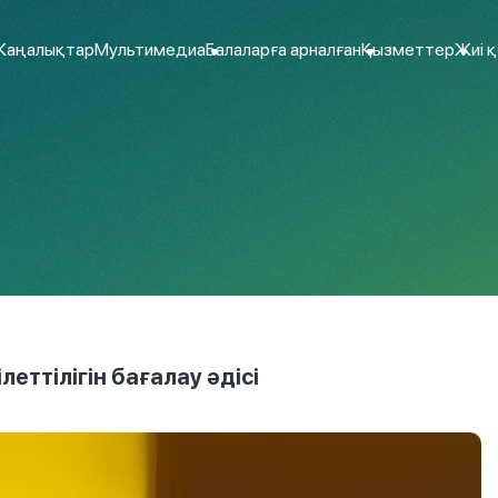
аңалықтар
Мультимедиа
Балаларға арналған
Қызметтер
Жиі 
еттілігін бағалау әдісі