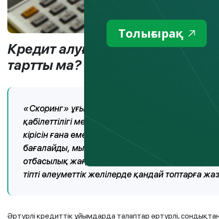
Толығырақ
Кредит алуға шешім қабылдад
тартты ма? Себебі – кредиттік 
«Скоринг» ұғымы қаржы саласында бұрыннан 
қабілеттілігі мен адалдығын бағалау жүйесін б
кірісін ғана емес, сонымен қатар кредит беру
бағалайды, мысалы, қарыз алушының кредитті у
отбасылық жағдайы, балаларының болуы, креди
тіпті әлеуметтік желілерде қандай топтарға ж
Әртүрлі кредиттік ұйымдарда талаптар әртүрлі, сондықтан е