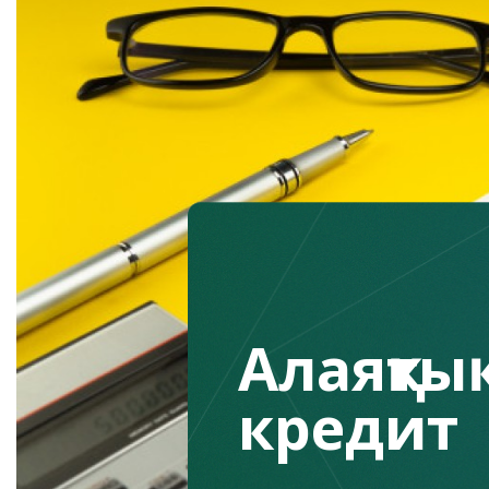
Алаяқтық
кредит