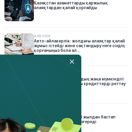
Қазақстан азаматтарды қаржылық
алаяқтардан қалай қорғайды
4.08.2026
Авто-айлакерлік: жолдағы алаяқтар қалай
жұмыс істейді және сақтандыру неге сіздің
қорғаныңыз бола ал...
26.07.2026
Қарыз тұзағынан шығудың жаңа мүмкіндігі:
Finkelisim платформасы кредиттерді реттеу
тәсілін қалай өзг...
21.01.2026
Автосақтандыру: 2026 жылдан бастап
жүргізушілер үшін не өзгереді