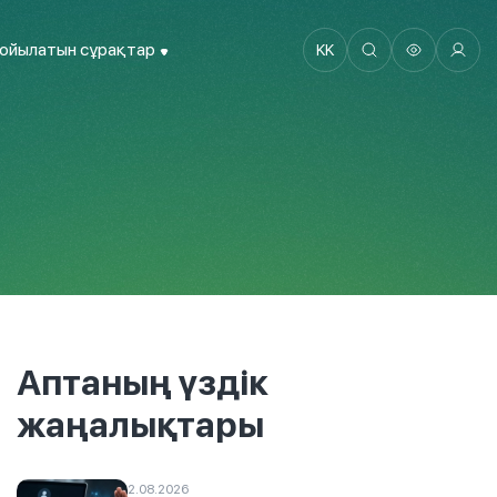
қойылатын сұрақтар
KK
Аптаның үздік
жаңалықтары
2.08.2026