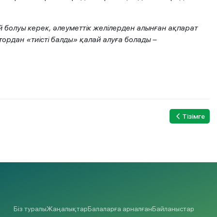
ай болуы керек, әлеуметтік желілерден алынған ақпарат
ордан «тиісті балды» қалай алуға болады –
Тізімге
Біз туралы
Жаңалықтар
Балаларға арналған
Байланыстар