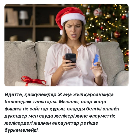
Әдетте, қаскүнемдер
Ж
аңа жыл
қарсаңында
белсенділік танытады. Мысалы, олар жаңа
фишингтік сайттар құрып, оларды белгілі онлайн-
дүкендер мен сауда желілері және әлеуметтік
желілердегі жалған аккаунттар ретінде
бүркемелейді.