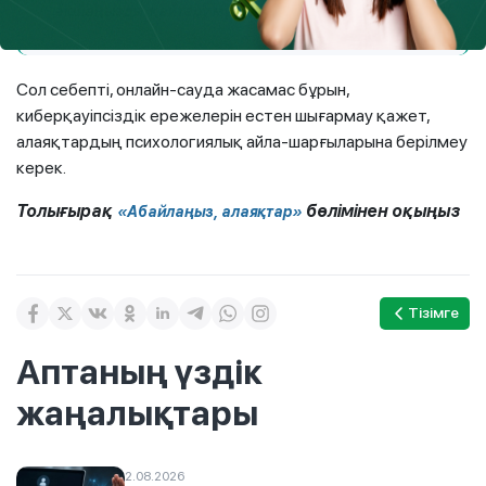
ақшаңызды қайтару мүмкін емес дегенді білдіреді.
Сол себепті, онлайн-сауда жасамас бұрын,
киберқауіпсіздік ережелерін естен шығармау қажет,
алаяқтардың психологиялық айла-шарғыларына берілмеу
керек.
Толығырақ
бөлімінен оқыңыз
«Абайлаңыз, алаяқтар»
Тізімге
Аптаның үздік
жаңалықтары
2.08.2026