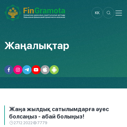
KK
Жаңалықтар
Жаңа жылдық сатылымдарға әуес
болсаңыз - абай болыңыз!
27.12.2022
7779