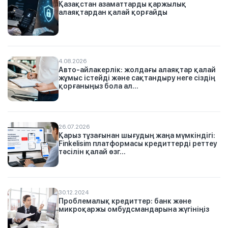
Қазақстан азаматтарды қаржылық
алаяқтардан қалай қорғайды
4.08.2026
Авто-айлакерлік: жолдағы алаяқтар қалай
жұмыс істейді және сақтандыру неге сіздің
қорғаныңыз бола ал...
26.07.2026
Қарыз тұзағынан шығудың жаңа мүмкіндігі:
Finkelisim платформасы кредиттерді реттеу
тәсілін қалай өзг...
30.12.2024
Проблемалық кредиттер: банк және
микроқаржы омбудсмандарына жүгініңіз