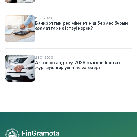
6.03.2023
Банкроттық рәсіміне өтініш бермес бұрын
азаматтар не істеуі керек?
21.01.2026
Автосақтандыру: 2026 жылдан бастап
жүргізушілер үшін не өзгереді