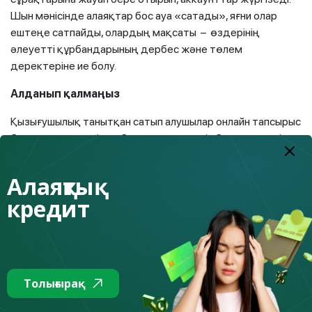
Шын мәнісінде алаяқтар бос ауа «сатады», яғни олар
ештеңе сатпайды, олардың мақсаты – өздерінің
әлеуетті құрбандарының дербес және төлем
деректеріне ие болу.
Алданып қалмаңыз
Қызығушылық танытқан сатып алушылар онлайн тапсырыс
беру туралы шешім қабылдап, фишингтік бетке түседі.
Егер олар таңдаған тауарларына ақы төлеу үшін өз
карточкаларының деректерін енгізсе, алаяқтар олардан
Алаяқтық
барлық ақшаны есептен шығара алады.
кредит
Есіңізде болсын! Банк карточкасының артқы
жағындағы үш таңбалы кодты және қолданыс
мерзімін қоса алғандағы, толық деректемелері –
Толығырақ
бұл құпия мәліметтер болып табылады және
оларды алаяқтарға өз еркімен бергеніңіз