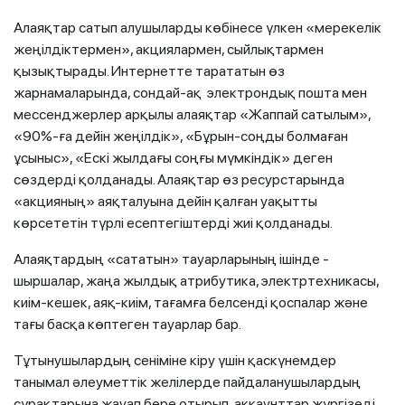
Алаяқтар сатып алушыларды көбінесе үлкен «мерекелік
жеңілдіктермен», акциялармен, сыйлықтармен
қызықтырады. Интернетте тарататын өз
жарнамаларында, сондай-ақ электрондық пошта мен
мессенджерлер арқылы алаяқтар «Жаппай сатылым»,
«90%-ға дейін жеңілдік», «Бұрын-соңды болмаған
ұсыныс», «Ескі жылдағы соңғы мүмкіндік» деген
сөздерді қолданады. Алаяқтар өз ресурстарында
«акцияның» аяқталуына дейін қалған уақытты
көрсететін түрлі есептегіштерді жиі қолданады.
Алаяқтардың «сататын» тауарларының ішінде -
шыршалар, жаңа жылдық атрибутика, электртехникасы,
киім-кешек, аяқ-киім, тағамға белсенді қоспалар және
тағы басқа көптеген тауарлар бар.
Тұтынушылардың сеніміне кіру үшін қаскүнемдер
танымал әлеуметтік желілерде пайдаланушылардың
сұрақтарына жауап бере отырып, аккаунттар жүргізеді.