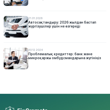
21.01.2026
Автосақтандыру: 2026 жылдан бастап
жүргізушілер үшін не өзгереді
30.12.2024
Проблемалық кредиттер: банк және
микроқаржы омбудсмандарына жүгініңіз