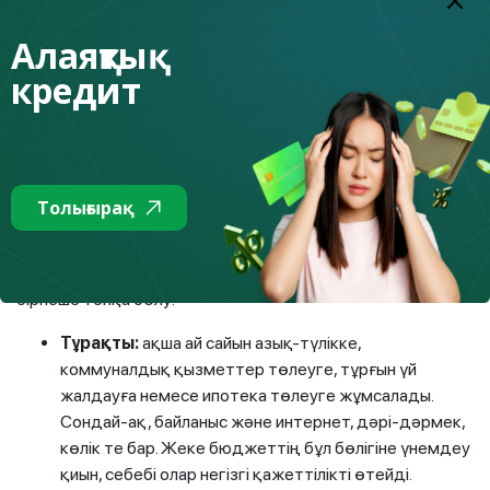
бұл операциялар қаржылық жағдайды өзгерте алмаса,
және мақсаттарға қол жеткізу әлі де қиын болса, онда
Алаяқтық
келесі іс-әрекетке көшу қажет. Шығыстарды азайту
кредит
және кірістерді арттыру тәсілдерін айқындау және
осыдан кейін қаржылық жоспарды тағы қайта есептеу
қажет. Мәселен, қосымша табыс көздерін іздеу, асығыс
жұмсалатын шығындарды азайту.
Төртінші кезең: шығыстарды жоспарлау
Толығырақ
Ақшаның қайта кетіп жатқанын, неден бас тартуға
болатынын түсіну, бұл ретте дұрысы шығындарды
бірнеше топқа бөлу:
Тұрақты:
ақша
ай сайын азық-түлікке,
коммуналдық қызметтер төлеуге, тұрғын үй
жалдауға немесе ипотека төлеуге жұмсалады.
Сондай-ақ, байланыс және интернет, дәрі-дәрмек,
көлік те бар. Жеке бюджеттің бұл бөлігіне үнемдеу
қиын, себебі олар негізгі қажеттілікті өтейді.