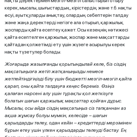
нақты деректермен мезгіл-мезгіл салыстырып отыру
керек, мысалы, шығыстардың, кірістердің және т.б. нақты
өсуі, ауытқуларды анықтау, олардың себептерін талдау
және жаңа деректерді негізге ала отырып, қаржылық
жоспарды қайта есептеу қажет. Осы кезеңнің нәтижесі
қайта есептелген қаржылық жоспар және мақсаттарды
қайтадан қолжетімді ету үшін жүзеге асырылуы керек
нақты түзетулер болады.
Жоғарыда жазылғанды қорытындылай келе, біз сіздің
мақсатыңызға жетіп жатқаныңызды немесе
жетпейтіндігіңізді білу үшін бюджетті мезгіл-мезгіл қайта
қарап, оны қайта талдауға кеңес береміз. Өзіңіз
қалаған нәрсені алу үшін тұрақты қол жеткізуге
болатын шағын қаржылық мақсаттар қойған дұрыс.
Мысалы, осы айда сіздің мақсатыңыз сіз тапқаннан аз
ақша жұмсау болуы мүмкін, келесіде – шағын
қарыздарды төлеу, одан кейін – кредиттерді мерзімінен
бұрын өтеу үшін үлкен қарыздарды төлеуді бастау. Ең