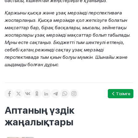
бастысы, кішкентай жеңістеріңізге қуаныңыз.
Қаржыны қысқа және ұзақ мерзімді перспективаға
жоспарлаңыз. Қысқа мерзімде қол жеткізуге болатын
мақсаттар бар, бірақ басқалары, мысалы, зейнетақы
жоспарлары ұзақ мерзімді мақсаттар болып табылады.
Мұны есте сақтаңыз. Бюджетті тым шектеулі етпеңіз,
себебі қатаң режимді сақтау ұзақ мерзімді
перспективада тым қиын болуы мүмкін. Шынайы және
шыдамды болған дұрыс.
Тізімге
Аптаның үздік
жаңалықтары