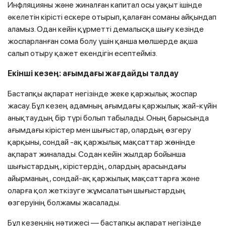
Инфляцияны және жиналған капитал осы уақыт ішінде
әкелетін кірісті ескере отырып, қалаған соманы айқындап
аламыз. Одан кейін құрметті демалысқа шығу кезінде
жоспарланған сома болу үшін қанша мөлшерде ақша
салып отыру қажет екендігін есептейміз.
Екінші кезең: ағымдағы жағдайды талдау
Бастапқы ақпарат негізінде жеке қаржылық жоспар
жасау. Бұл кезең адамның ағымдағы қаржылық жай-күйін
анықтаудың бір түрі болып табылады. Оның барысында
ағымдағы кірістер мен шығыстар, олардың өзгеру
қарқыны, сондай -ақ қаржылық мақсаттар жөнінде
ақпарат жиналады. Содан кейін жылдар бойынша
шығыстардың, кірістердің, олардың арасындағы
айырманың, сондай-ақ қаржылық мақсаттарға және
оларға қол жеткізуге жұмсалатын шығыстардың
өзгеруінің болжамы жасалады.
Бұл кезеңнің нәтижесі — бастапқы ақпарат негізінде