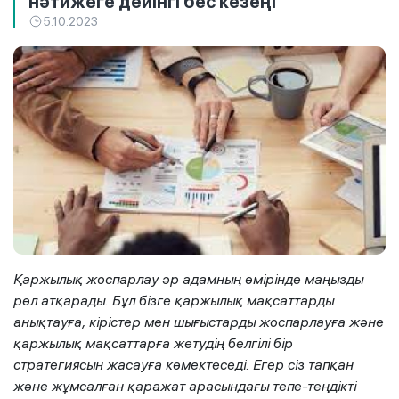
нәтижеге дейінгі бес кезеңі
5.10.2023
Қаржылық жоспарлау әр адамның өмірінде маңызды
рөл атқарады. Бұл бізге қаржылық мақсаттарды
анықтауға, кірістер мен шығыстарды жоспарлауға және
қаржылық мақсаттарға жетудің белгілі бір
стратегиясын жасауға көмектеседі. Егер сіз тапқан
және жұмсалған қаражат арасындағы тепе-теңдікті