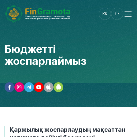
KK
Бюджетті
жоспарлаймыз
Қаржылық жоспарлаудың мақсаттан