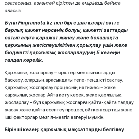
сақтасаңыз, азғантай кіріспен де өміріңізді байыта
аласыз.
Бүгін Fingramota.kz-пен бірге дәл қазіргі сәтте
барлық қажет нәрсенің болуы, қажетті заттарды
сатып алуға қаражат жинау және болашақта
қаржының жетіспеушілігінен қорықпау үшін жеке
бюджетті қаржылық жоспарлаудың 5 кезеңін
талдап көрейік.
Қаржылық жоспарлау – кірістер мен шығыстарды
басқару, олардың арасындағы тепе-теңдікті сақтау.
Қаржылық жоспарлау процесінің нәтижесі – жеке
қаржылық жоспар. Айта кету керек, жеке қаржылық
жоспарлау – бұл қаржылық жоспарға қайта-қайта талдау
жасау және қайта есептеу процесі, өйткені сыртқы және
ішкі факторлар мезгіл-мезгіл өзгеруі мүмкін.
Бірінші кезең: қаржылық мақсаттарды белгілеу