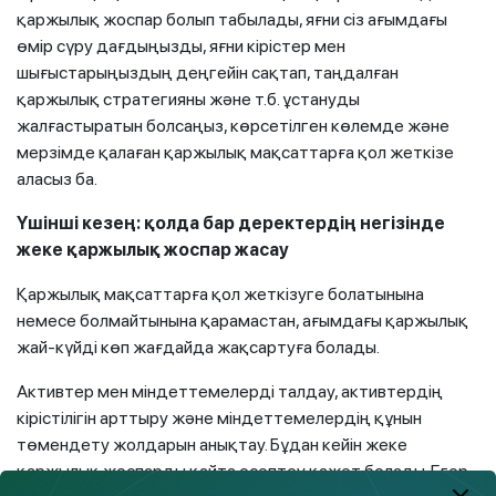
қаржылық жоспар болып табылады, яғни сіз ағымдағы
өмір сүру дағдыңызды, яғни кірістер мен
шығыстарыңыздың деңгейін сақтап, таңдалған
қаржылық стратегияны және т.б. ұстануды
жалғастыратын болсаңыз, көрсетілген көлемде және
мерзімде қалаған қаржылық мақсаттарға қол жеткізе
аласыз ба.
Үшінші кезең: қолда бар деректердің негізінде
жеке қаржылық жоспар жасау
Қаржылық мақсаттарға қол жеткізуге болатынына
немесе болмайтынына қарамастан, ағымдағы қаржылық
жай-күйді көп жағдайда жақсартуға болады.
Активтер мен міндеттемелерді талдау, активтердің
кірістілігін арттыру және міндеттемелердің құнын
төмендету жолдарын анықтау. Бұдан кейін жеке
қаржылық жоспарды қайта есептеу қажет болады. Егер