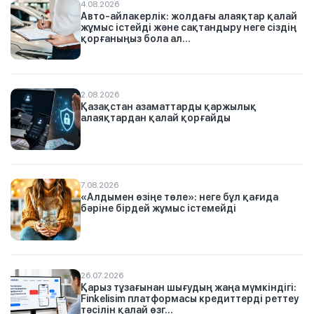
4.08.2026
Авто-айлакерлік: жолдағы алаяқтар қалай
жұмыс істейді және сақтандыру неге сіздің
қорғаныңыз бола ал...
2.08.2026
Қазақстан азаматтарды қаржылық
алаяқтардан қалай қорғайды
7.08.2026
«Алдымен өзіңе төле»: неге бұл қағида
бәріне бірдей жұмыс істемейді
26.07.2026
Қарыз тұзағынан шығудың жаңа мүмкіндігі:
Finkelisim платформасы кредиттерді реттеу
тәсілін қалай өзг...