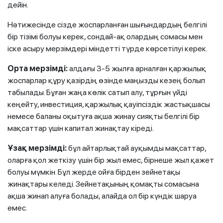
дейін.
Нәтижесінде сізде жоспарланған шығындардың белгілі
бір тізімі болуы керек, сондай-ақ олардың сомасы мен
іске асыру мерзімдері міндетті түрде көрсетілуі керек.
Орта мерзімді:
алдағы 3-5 жылға арналған қаржылық
жоспарлар құру қазірдің өзінде маңызды кезең болып
табылады. Бұған жаңа көлік сатып алу, тұрғын үйді
кеңейту, инвестиция, қаржылық қауіпсіздік жастықшасы
немесе баланы оқытуға ақша жинау сияқты белгілі бір
мақсаттар үшін капитал жинақтау кіреді.
Ұзақ мерзімді:
бұл айтарлықтай ауқымды мақсаттар,
оларға қол жеткізу үшін бір жыл емес, бірнеше жыл қажет
болуы мүмкін. Бұл жерде ойға бірден зейнетақы
жинақтары келеді. Зейнетақының қомақты сомасына
ақша жинап алуға болады, алайда ол бір күндік шаруа
емес.