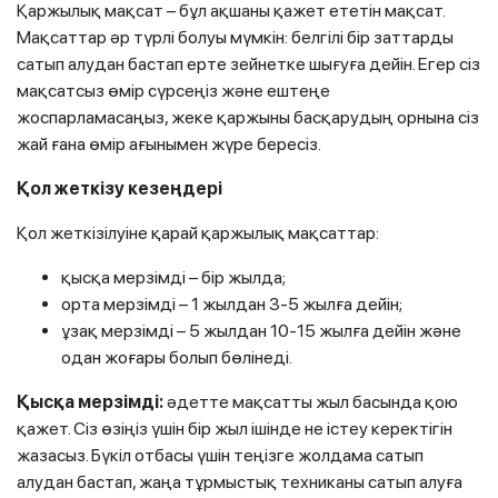
Қаржылық мақсат – бұл ақшаны қажет ететін мақсат.
Мақсаттар әр түрлі болуы мүмкін: белгілі бір заттарды
сатып алудан бастап ерте зейнетке шығуға дейін. Егер сіз
мақсатсыз өмір сүрсеңіз және ештеңе
жоспарламасаңыз, жеке қаржыны басқарудың орнына сіз
жай ғана өмір ағынымен жүре бересіз.
Қол жеткізу кезеңдері
Қол жеткізілуіне қарай қаржылық мақсаттар:
қысқа мерзімді – бір жылда;
орта мерзімді – 1 жылдан 3-5 жылға дейін;
ұзақ мерзімді – 5 жылдан 10-15 жылға дейін және
одан жоғары болып бөлінеді.
Қысқа мерзімді:
әдетте мақсатты жыл басында қою
қажет. Сіз өзіңіз үшін бір жыл ішінде не істеу керектігін
жазасыз. Бүкіл отбасы үшін теңізге жолдама сатып
алудан бастап, жаңа тұрмыстық техниканы сатып алуға