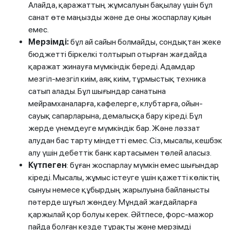
Алайда, қаражаттың жұмсалуын бақылау үшін бұл
санат өте маңызды және де оны жоспарлау қиын
емес.
Мерзімді:
бұл ай сайын болмайды,
сондықтан жеке
бюджетті біркелкі толтырып отырған жағдайда
қаражат жинауға мүмкіндік береді. Адамдар
мезгіл-мезгіл киім, аяқ киім, тұрмыстық техника
сатып алады. Бұл шығындар санатына
мейрамханаларға, кафелерге, клубтарға, ойын-
сауық сапарларына, демалысқа бару кіреді. Бұл
жерде үнемдеуге мүмкіндік бар. Және ләззат
алудан бас тарту міндетті емес. Сіз, мысалы, кешбэк
алу үшін дебеттік банк картасымен төлей аласыз.
Күтпеген
: бұған жоспарлау мүмкін емес шығындар
кіреді. Мысалы, жұмыс істеуге үшін қажетті көліктің
сынуы немесе құбырдың жарылуына байланысты
пәтерде шұғыл жөндеу. Мұндай жағдайларға
қаржылай қор болуы керек. Әйтпесе, форс-мажор
пайда болған кезде тұрақты және мерзімді