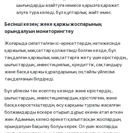
шығындарды азайтуға немесе қарызға қаражат
алуға тура келеді, бұл құптарлық жайт емес.
Бесінші кезең: жеке қаржы жоспарының
орындалуын мониторингтеу
Жоғарыда сипатталған іс-әрекеттердің нәтижесінде
қаржылық мақсаттар қолжетімді болған кезде, бұл
таңдалған қаржылық мақсаттарға жету үшін кірістердің,
шығыстардың, инвестициялық, кредиттік, сақтандыру
және басқа қаржы құралдарының оңтайлы үйлесімі
таңдалғанын білдіреді.
Бұл үйлесім тек есептеу кезінде және кірістердің,
шығыстардың, инвестициялардың кірістілігінің және
басқа көрсеткіштердің өсу қарқыны туралы жасалған
болжамдарды ескере отырып дұрыс екенін атап өткен
жөн. Адамның келесі әрекеті қалыптасқан жоспардың
орындалуын бақылау болуы керек. Ол үшін жоспарды