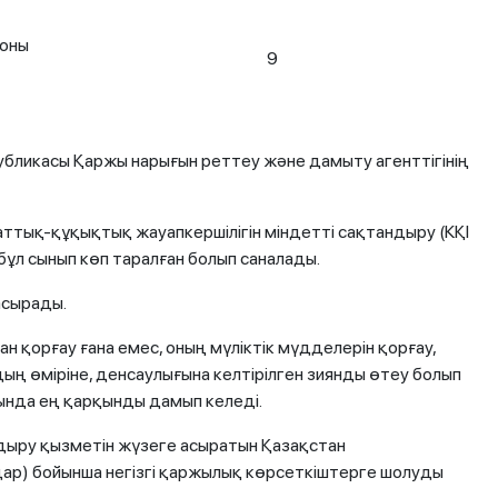
 оны
9
бликасы Қаржы нарығын реттеу және дамыту агенттігінің
аттық-құқықтық жауапкершілігін міндетті сақтандыру (КҚІ
ұл сынып көп таралған болып саналады.
асырады.
 қорғау ғана емес, оның мүліктік мүдделерін қорғау,
ың өміріне, денсаулығына келтірілген зиянды өтеу болып
ында ең қарқынды дамып келеді.
дыру қызметін жүзеге асыратын Қазақстан
ар) бойынша негізгі қаржылық көрсеткіштерге шолуды