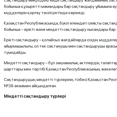
Сақтандыру микродеңгейде сақтандыру жағдайының бастал
бойынша құзыретті мамандары бар сақтандыру ұйымына ау
мүдделерін қорғау тәсілі ретінде көрінеді.
Қазақстан Республикасында, бүкіл әлемдегі сияқты сақтанды
бойынша – ерікті және міндетті сақтандыру нысандары бар.
Ерікті сақтандыру – қолайсыз жағдайларда сіздің мүдделе
айырмашылығы, ол тек сақтанушы мен сақтандырушы арасын
туындайды.
Міндетті сақтандыру – бұл заңнамалық актілердің талапта
шарттары мен тәртібі Қазақстан Республикасының жекелеге
Сақтандырудың міндетті түрлерінің тізбесі Қазақстан Ре
№38 өкімімен айқындалған.
Міндетті сақтандыру түрлері