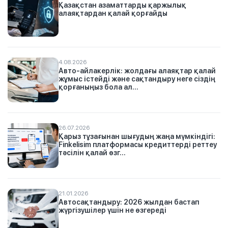
Қазақстан азаматтарды қаржылық
алаяқтардан қалай қорғайды
4.08.2026
Авто-айлакерлік: жолдағы алаяқтар қалай
жұмыс істейді және сақтандыру неге сіздің
қорғаныңыз бола ал...
26.07.2026
Қарыз тұзағынан шығудың жаңа мүмкіндігі:
Finkelisim платформасы кредиттерді реттеу
тәсілін қалай өзг...
21.01.2026
Автосақтандыру: 2026 жылдан бастап
жүргізушілер үшін не өзгереді