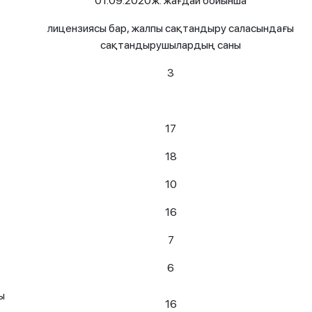
01.09.2020ж. жағдай бойынша
лицензиясы бар, жалпы сақтандыру саласындағы
сақтандырушылардың саны
3
17
18
10
16
7
6
ы
16