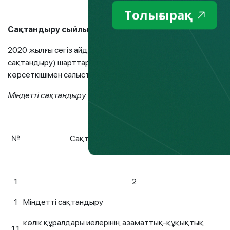
Толығырақ
Сақтандыру сыйлықақыларының серпіні
2020 жылғы сегіз айдың қорытындысы бойынша міндетті с
сақтандыру) шарттары бойынша қабылданған сақтандыру 
көрсеткішімен салыстырғанда 3,6%-ға азайып, 53 450 млн 
Міндетті сақтандыру түрлері бойынша сақтандыру сыйлы
№
Сақтандыру сыныптарының атауы
1
2
1
Міндетті сақтандыру
көлік құралдары иелерінің азаматтық-құқықтық
1.1