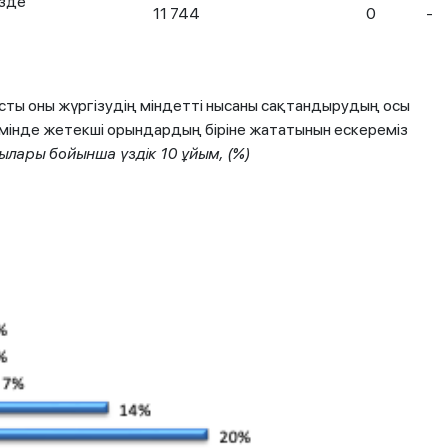
езде
11 744
0
-
ысты оны жүргізудің міндетті нысаны сақтандырудың осы
мінде жетекші орындардың біріне жататынын ескереміз
ары бойынша үздік 10 ұйым, (%)