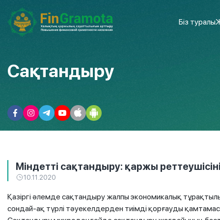
Біз туралы
Ж
Сақтандыру
Міндетті сақтандыру: қаржы реттеушісін
10.11.2020
Қазіргі әлемде сақтандыру жалпы экономикалық тұрақтылық 
сондай-ақ түрлі тәуекелдерден тиімді қорғауды қамтамас