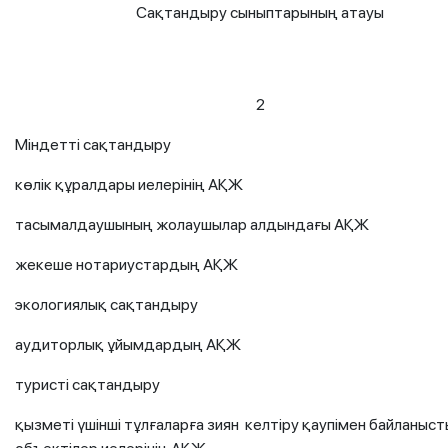
Сақтандыру сыныптарының атауы
2
Міндетті сақтандыру
көлік құралдары иелерінің АҚЖ
тасымалдаушының жолаушылар алдындағы АҚЖ
жекеше нотариустардың АҚЖ
экологиялық сақтандыру
аудиторлық ұйымдардың АҚЖ
туристі сақтандыру
қызметі үшінші тұлғаларға зиян келтіру қаупімен байланыст