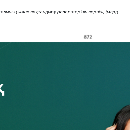
талының және сақтандыру резервтерінің серпіні, (млрд