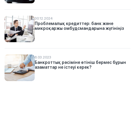
30.12.2024
Проблемалық кредиттер: банк және
микроқаржы омбудсмандарына жүгініңіз
6.03.2023
Банкроттық рәсіміне өтініш бермес бұрын
азаматтар не істеуі керек?