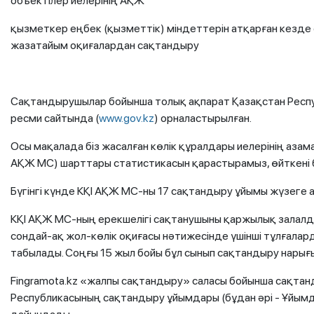
объектілер иелерінің АҚЖ
қызметкер еңбек (қызметтік) міндеттерін атқарған кезде
жазатайым оқиғалардан сақтандыру
Сақтандырушылар бойынша толық ақпарат Қазақстан Респу
ресми сайтында (
www.gov.kz
) орналастырылған.
Осы мақалада біз жасалған көлік құралдары иелерінің азам
АҚЖ МС) шарттары статистикасын қарастырамыз, өйткені б
Бүгінгі күнде КҚІ АҚЖ МС-ны 17 сақтандыру ұйымы жүзеге 
КҚІ АҚЖ МС-ның ерекшелігі сақтанушыны қаржылық залалдан
сондай-ақ жол-көлік оқиғасы нәтижесінде үшінші тұлғалард
табылады. Соңғы 15 жыл бойы бұл сынып сақтандыру нарығ
Fingramota.kz «жалпы сақтандыру» саласы бойынша сақтан
Республикасының сақтандыру ұйымдары (бұдан әрі - Ұйымд