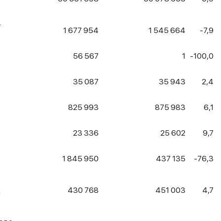
-
1 677 954
1 545 664
-7,9
56 567
1
-100,0
35 087
35 943
2,4
825 993
875 983
6,1
23 336
25 602
9,7
1 845 950
437 135
-76,3
қ
430 768
451 003
4,7