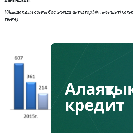
дайындады.
Ұйымдардың соңғы бес жылда активтерінің, меншікті капи
теңге)
Алаяқтық
кредит