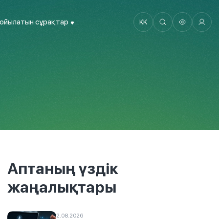
қойылатын сұрақтар
KK
Аптаның үздік
жаңалықтары
2.08.2026