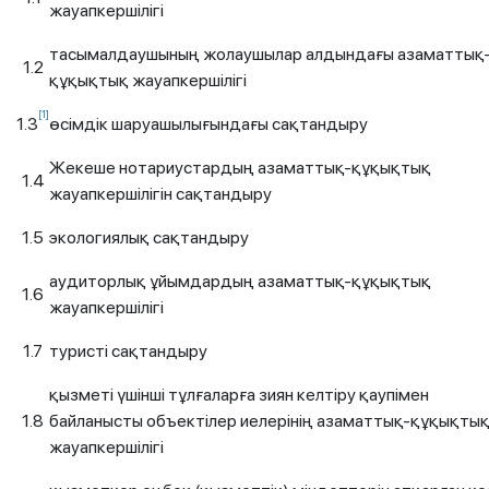
жауапкершілігі
тасымалдаушының жолаушылар алдындағы азаматтық
1.2
құқықтық жауапкершілігі
[1]
1.3
өсімдік шаруашылығындағы сақтандыру
Жекеше нотариустардың азаматтық-құқықтық
1.4
жауапкершiлiгiн сақтандыру
1.5
экологиялық сақтандыру
аудиторлық ұйымдардың азаматтық-құқықтық
1.6
жауапкершiлiгі
1.7
туристі сақтандыру
қызметi үшiншi тұлғаларға зиян келтiру қаупiмен
1.8
байланысты объектiлер иелерiнiң азаматтық-құқықты
жауапкершiлiгi