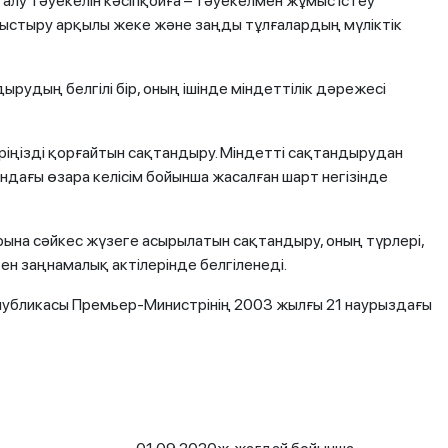
у тәуекелін кәсіпқойға – тәуекелмен жұмыс істеу
ыстыру арқылы жеке және заңды тұлғалардың мүліктік
рудың белгілі бір, оның ішінде міндеттілік дәрежесі
ріңізді қорғайтын сақтандыру. Міндетті сақтандырудан
дағы өзара келісім бойынша жасалған шарт негізінде
рына сәйкес жүзеге асырылатын сақтандыру, оның түрлері,
н заңнамалық актілерінде белгіленеді.
спубликасы Премьер-Министрінің 2003 жылғы 21 наурыздағы