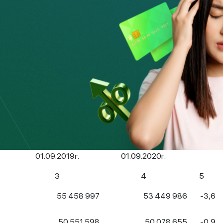
ақтандыру сыныптары бойынша сақтандыру (қайта
сыйлықақыларының жалпы көлемі өткен жылдың ұқсас
болды.
қақыларының түсімі
(мың теңге)
Сақтандыру (қайта сақтандыру) шарттары
бойынша қабылданған сақтандыру
өзгеріс,
сыйлықақылары
%-бен
01.09.2019г.
01.09.2020г.
3
4
5
55 458 997
53 449 986
-3,6
50 551 598
50 078 655
-0,9