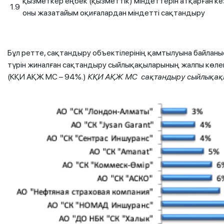
қызметкер еңбек (қызметтік) міндеттерін атқарған к
1.9
оны жазатайым оқиғалардан міндетті сақтандыру
Бұл ретте, сақтандыру объектілерінің қамтылуына байлан
түрін жиналған сақтандыру сыйлықақыларының жалпы көле
(КҚИ АҚЖ МС – 94%.)
КҚИ АҚЖ МС сақтандыру сыйлықақыл