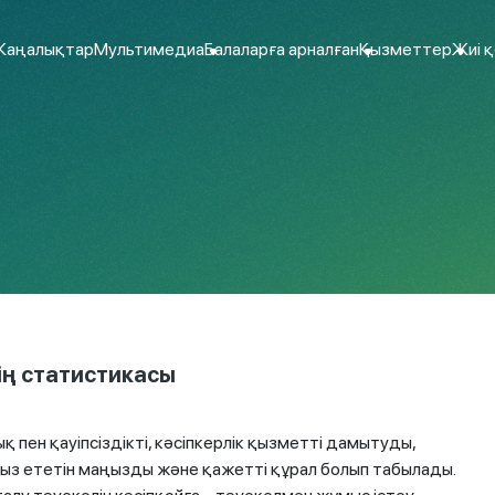
аңалықтар
Мультимедиа
Балаларға арналған
Қызметтер
Жиі 
ің статистикасы
пен қауіпсіздікті, кәсіпкерлік қызметті дамытуды,
ыз ететін маңызды және қажетті құрал болып табылады.