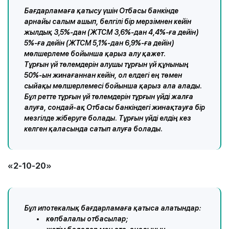
Бағдарламаға қатысу үшін Отбасы банкінде
арнайы салым ашып, белгілі бір мерзімнен кейін
жылдық 3,5%-дан (ЖТСМ 3,6%-дан 4,4%-ға дейін)
5%-ға дейін (ЖТСМ 5,1%-дан 6,9%-ға дейін)
мөлшерлеме бойынша қарыз алу қажет.
Тұрғын үй төлемдерін алушы тұрғын үй құнының
50%-ын жинағаннан кейін, ол елдегі ең төмен
сыйақы мөлшерлемесі бойынша қарыз ала алады.
Бұл ретте тұрғын үй төлемдерін тұрғын үйді жалға
алуға, сондай-ақ Отбасы банкіндегі жинақтауға бір
мезгілде жіберуге болады. Тұрғын үйді елдің кез
келген қаласында сатып алуға болады.
«2-10-20»
Бұл ипотекалық бағдарламаға қатыса алатындар:
көпбалалы отбасылар;