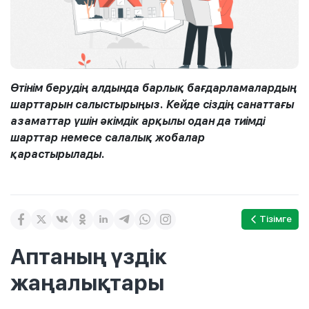
Өтінім берудің алдында барлық бағдарламалардың
шарттарын салыстырыңыз. Кейде сіздің санаттағы
азаматтар үшін әкімдік арқылы одан да тиімді
шарттар немесе салалық жобалар
қарастырылады.
Тізімге
Аптаның үздік
жаңалықтары