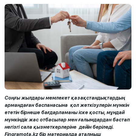
Соңғы жылдары мемлекет қазақстандықтардың
армандаған баспанасына қол жеткізулерін мүмкін
ететін бірнеше бағдарламаны іске қосты, мұндай
мүмкіндік жас отбасылар мен ғалымдардан бастап
негізгі сала қызметкерлеріне дейін беріледі.
Fingramota.kz бір материалда аталмыш