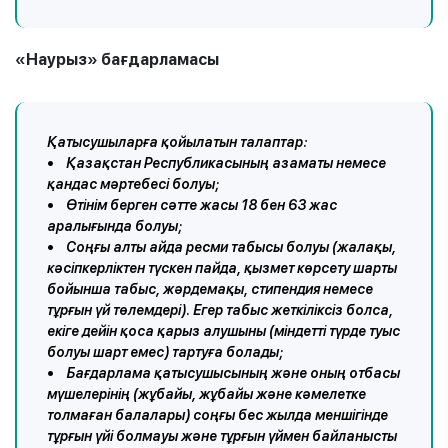
«Наурыз» бағдарламасы
Қатысушыларға қойылатын талаптар:
• Қазақстан Республикасының азаматы немесе
қандас мәртебесі болуы;
• Өтінім берген сәтте жасы 18 бен 63 жас
аралығында болуы;
• Соңғы алты айда ресми табысы болуы (жалақы,
кәсіпкерліктен түскен пайда, қызмет көрсету шарты
бойынша табыс, жәрдемақы, стипендия немесе
тұрғын үй төлемдері). Егер табыс жеткіліксіз болса,
екіге дейін қоса қарыз алушыны (міндетті түрде туыс
болуы шарт емес) тартуға болады;
• Бағдарлама қатысушысының және оның отбасы
мүшелерінің (жұбайы, жұбайы және кәмелетке
толмаған балалары) соңғы бес жылда меншігінде
тұрғын үйі болмауы және тұрғын үймен байланысты