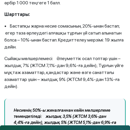
әрбір 1 000 теңгеге 1 балл.
Шарттары:
• Бастапқы жарна несие сомасының 20%-ынан бастап;
егер таза әрлеудегі алғашқы тұрғын үй сатып алынатын
болса – 10%-ынан бастап. Кредиттелеу мерзімі: 19 жылға
дейін.
Сыйақы мөлшерлемесі: Әлеуметтік осал топтар үшін –
жылдық 7% (ЖТСМ 7,1%-дан 9,6%-ға дейін); Тұрғын үйге
мұқтаж азаматтар, қандастар және өзге санаттағы
азаматтар үшін – жылдық 9% (ЖТСМ 9,4%-дан 13%-ға
дейін).
Несиенің 50%-ы жиналғаннан кейін мөлшерлеме
төмендетіледі: жылдық 3,5% (ЖТСМ 3,6%-дан
4,4%-ға дейін), жылдық 5% (ЖТСМ 5,1%-дан 6,9%-ға
дейін).