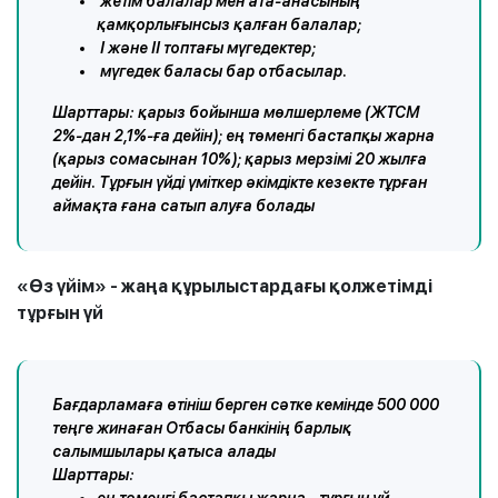
жетім балалар мен ата-анасының
қамқорлығынсыз қалған балалар;
I және II топтағы мүгедектер;
мүгедек баласы бар отбасылар.
Шарттары: қарыз бойынша мөлшерлеме (ЖТСМ
2%-дан 2,1%-ға дейін); ең төменгі бастапқы жарна
(қарыз сомасынан 10%); қарыз мерзімі 20 жылға
дейін. Тұрғын үйді үміткер әкімдікте кезекте тұрған
аймақта ғана сатып алуға болады
«Өз үйім» - жаңа құрылыстардағы қолжетімді
тұрғын үй
Бағдарламаға өтініш берген сәтке кемінде 500 000
теңге жинаған Отбасы банкінің барлық
салымшылары қатыса алады
Шарттары: