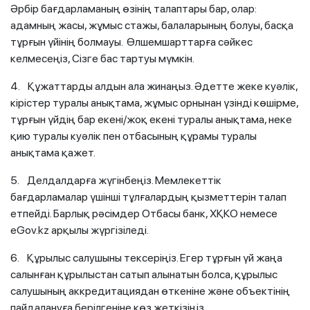
Әрбір бағдарламаның өзінің талаптары бар, олар:
адамның жасы, жұмыс стажы, балаларының болуы, басқа
тұрғын үйінің болмауы. Өлшемшарттарға сәйкес
келмесеңіз, Сізге бас тартуы мүмкін.
4. Құжаттарды алдын ала жинаңыз. Әдетте жеке куәлік,
кірістер туралы анықтама, жұмыс орнынан үзінді көшірме,
тұрғын үйдің бар екені/жоқ екені туралы анықтама, неке
қию туралы куәлік пен отбасының құрамы туралы
анықтама қажет.
5. Делдалдарға жүгінбеңіз. Мемлекеттік
бағдарламалар үшінші тұлғалардың қызметтерін талап
етпейді. Барлық рәсімдер Отбасы банк, ХҚКО немесе
eGov.kz арқылы жүргізіледі.
6. Құрылыс салушыны тексеріңіз. Егер тұрғын үй жаңа
салынған құрылыстан сатып алынатын болса, құрылыс
салушының аккредитациядан өткеніне және объектінің
пайдалануға берілгеніне көз жеткізіңіз.