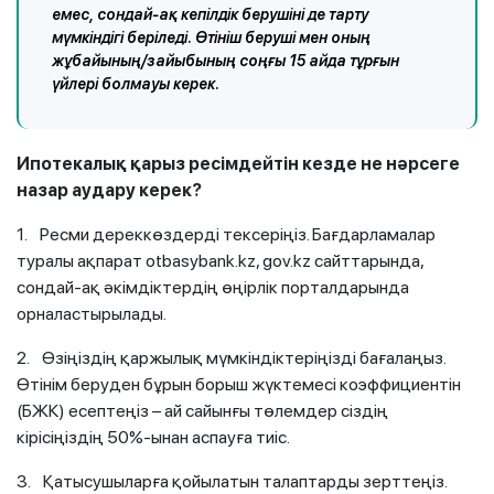
емес, сондай-ақ кепілдік берушіні де тарту
мүмкіндігі беріледі. Өтініш беруші мен оның
жұбайының/зайыбының соңғы 15 айда тұрғын
үйлері болмауы керек.
Ипотекалық қарыз ресімдейтін кезде не нәрсеге
назар аудару керек?
1. Ресми дереккөздерді тексеріңіз. Бағдарламалар
туралы ақпарат otbasybank.kz, gov.kz сайттарында,
сондай-ақ әкімдіктердің өңірлік порталдарында
орналастырылады.
2. Өзіңіздің қаржылық мүмкіндіктеріңізді бағалаңыз.
Өтінім беруден бұрын борыш жүктемесі коэффициентін
(БЖК) есептеңіз – ай сайынғы төлемдер сіздің
кірісіңіздің 50%-ынан аспауға тиіс.
3. Қатысушыларға қойылатын талаптарды зерттеңіз.