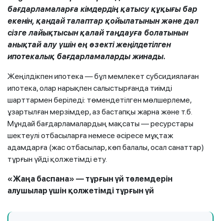
бағдарламаларға кімдердің қатысу құқығы бар
екенін, қандай талаптар қойылатынын және дәл
сізге лайықтысын қалай таңдауға болатынын
анықтай алу үшін ең өзекті жеңілдетілген
ипотекалық бағдарламаларды жинады.
Жеңілдікпен ипотека — бұл мемлекет субсидиялаған
ипотека, олар нарықпен салыстырғанда тиімді
шарттармен беріледі: төмендетілген мөлшерлеме,
ұзартылған мерзімдер, аз бастапқы жарна және т.б.
Мұндай бағдарламалардың мақсаты — ресурстары
шектеулі отбасыларға немесе әсіресе мұқтаж
адамдарға (жас отбасылар, көп балалы, осал санаттар)
тұрғын үйді қолжетімді ету.
«Жаңа баспана» — тұрғын үй төлемдерін
алушылар үшін қолжетімді тұрғын үй