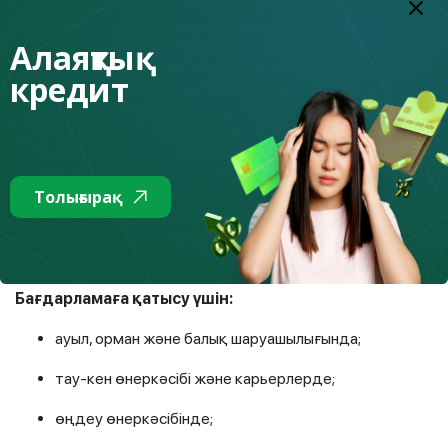
Сонымен қатар, бір несие шеңберінде қаражаттың
бір бөлігін қарапайым әрлеудегі алғашқы тұрғын
Алаяқтық
үйді жөндеуге пайдалануға болады. Бұл сома
кредит
жалпы несие сомасының 20%-ынан аспауы тиіс,
бірақ ең жоғарғы мөлшерден аспауы қажет.
Максималды несие сомасы (жөндеу ақшасын қоса
алғанда): Астана мен Алматыда – 36 миллион
теңгеге дейін; қалған өңірлерде – 30 миллион
теңгеге дейін.
Толығырақ
Жұмысшы кәсіптердің өкілдеріне арналған
«Наурыз Жұмыскер»
Бағдарламаға қатысу үшін:
ауыл, орман және балық шаруашылығында;
тау-кен өнеркәсібі және карьерлерде;
өңдеу өнеркәсібінде;