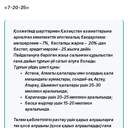
«7-20-25»
Қолжетімді шарттармен Қазақстан азаматтарына
арналған мемлекеттік ипотекалық бағдарлама:
мөлшерлеме – 7%, бастапқы жарна – 20%-дан
бастап, кредит мерзімі – 25 жылға дейін.
Пайдалануға берілген жаңа салынған құрылыстан
ғана дайын тұрғын үй сатып алуға болады.
Тұрғын үйдің шекті құны:
Астана, Алматы қалалары мен олардың қала
маңындағы аумақтары, сондай-ақ Ақтау,
Атырау, Шымкент қалалары үшін 25-30
миллион аралығында;
Қарағанды үшін 20-25 миллион аралығында;
басқа өңірлер үшін 15-20 миллион
аралығында.
Төлем қабілеттілігін растау үшін қарыз алушыларға
тек қоса алушыны (қоса қарыз алушыларды) ғана