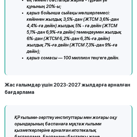
ең төменгі бастапқы жарна - тұрғын үй
құнының 20%-ы;
қарыз бойынша сыйақы мөлшерлемесі:
кейіннен жылдық 3,5%-дан (ЖТСМ 3,6%-дан
4,4%-ға дейін) жылдық 5% - ға дейін (ЖТСМ
5,1%-дан 6,9%-ға дейін) төмендеумен жылдық
6%-дан (ЖТСМ 6,2%-дан 6,3%-ға дейін)
жылдық 7%-ға дейін (ЖТСМ 7,3%-дан 9%-ға
дейін);
қарыз сомасы — 100 миллион теңгеге дейін.
Жас ғалымдар үшін 2023-2027 жылдарға арналған
бағдарлама
ҚР ғылыми-зерттеу институттары мен жоғары оқу
орындарының баспанаға мұқтаж ғылыми
қызметкерлеріне арналған ипотекалық
бағдарлама. Баспананы бастапқы және