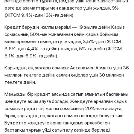
ретінде есепте тұрған адамдар үшін және Қазақстанның
өзге де азаматтары мен қандастар үшін жылдық 9%
(ЖТСМ 9,4%-дан 13%-ға дейін).
Кредит берудің жалпы мерзімі — 19 жылға дейін. Қарыз
сомасының 50%-ын жинағаннан кейін қарыз бойынша
мөлшерлемені төмендету: жылдық 3,5%-дан (ЖТСМ
3,6%-дан 4,4%-ға дейін) жылдық 5%-ға дейін (ЖТСМ
5,1%-дан 6,9%-ға дейін).
Қарыздың ең жоғары сомасы: Астана мен Алматы үшін 36
миллион теңгеге дейін; қалған өңірлер үшін 30 миллион
теңгеге дейін.
Маңызды: бір кредит аясында сатып алынатын баспананы
жөндеуге ақша алуға болады. Жөндеуге арналған қарыз
сомасы кредиттің жалпы сомасының 20%-нан аспауға,
бірақ қарыздың ең жоғары сомасы шегінде болуға тиіс.
Бұл ретте жөндеуге арналған қарыз әрленбеген
бастапқы тұрғын үйді сатып алу кезінде беріледі.