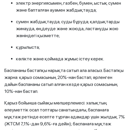
электр энергиясымен, газбен, бумен, ыстық сумен
және бапталған ауамен жабдықтауда;
сумен жабдықтауда; суды бұруда; қалдықтарды
жинауда, өңдеуде және жоюда, ластануды жою
жөніндегі қызметте;
құрылыста;
көлікте және қоймада жұмыс істеу керек.
Баспананы бастапқы нарықта сатып ала аласыз. Бастапқы
жарна: қарыз сомасының 20%-нан бастап; әрленген
дайын баспананы сатып алған кезде қарыз сомасының
10%-нан бастап.
Қарыз бойынша сыйақы мөлшерлемесі: халықтың
әлеуметтік осал топтары санатындағы, баспанаға
мұқтаж ретінде есепте тұрған адамдар үшін жылдық 7%
(ЖТСМ 7,1%-дан 9,6%-ға дейін); баспанаға мұқтаж