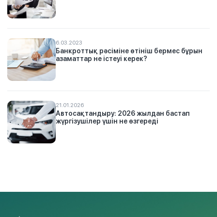
6.03.2023
Банкроттық рәсіміне өтініш бермес бұрын
азаматтар не істеуі керек?
21.01.2026
Автосақтандыру: 2026 жылдан бастап
жүргізушілер үшін не өзгереді