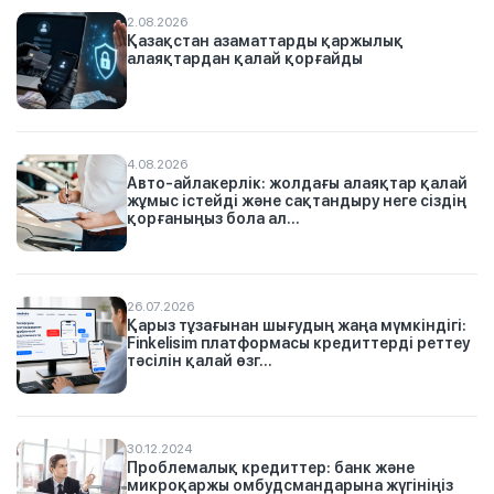
2.08.2026
Қазақстан азаматтарды қаржылық
алаяқтардан қалай қорғайды
4.08.2026
Авто-айлакерлік: жолдағы алаяқтар қалай
жұмыс істейді және сақтандыру неге сіздің
қорғаныңыз бола ал...
26.07.2026
Қарыз тұзағынан шығудың жаңа мүмкіндігі:
Finkelisim платформасы кредиттерді реттеу
тәсілін қалай өзг...
30.12.2024
Проблемалық кредиттер: банк және
микроқаржы омбудсмандарына жүгініңіз