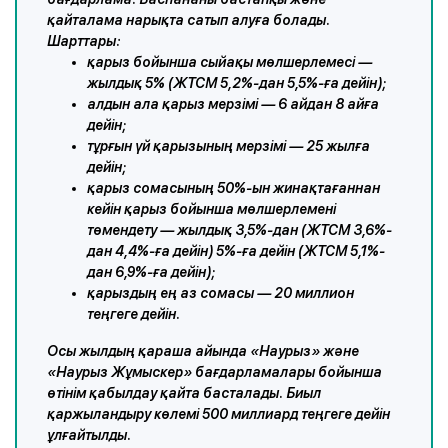
қайталама нарықта сатып алуға болады.
Шарттары:
қарыз бойынша сыйақы мөлшерлемесі —
жылдық 5% (ЖТСМ 5,2%-дан 5,5%-ға дейін);
алдын ала қарыз мерзімі — 6 айдан 8 айға
дейін;
тұрғын үй қарызының мерзімі — 25 жылға
дейін;
қарыз сомасының 50%-ын жинақтағаннан
кейін қарыз бойынша мөлшерлемені
төмендету — жылдық 3,5%-дан (ЖТСМ 3,6%-
дан 4,4%-ға дейін) 5%-ға дейін (ЖТСМ 5,1%-
дан 6,9%-ға дейін);
қарыздың ең аз сомасы — 20 миллион
теңгеге дейін.
Осы жылдың қараша айында «Наурыз» және
«Наурыз Жұмыскер» бағдарламалары бойынша
өтінім қабылдау қайта басталады. Биыл
қаржыландыру көлемі 500 миллиард теңгеге дейін
ұлғайтылды.