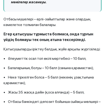
мәмілелер жасамауы.
Отбасы мүшелері – ерлі-зайыптылар және олардың
кәмелетке толмаған балалары.
Егер қатысушы тұрмыста болмаса, онда тұрғын
үйдің болмауы тек оның атына тексеріледі.
Қатысушыларды іріктеу балдық жүйе арқылы жүргізіледі:
• Әлеуметтік осал топ өкілі мәртебесі – 10 балл;
• Балаларының болуы – 10 балл (санына қарамастан);
• Неке тіркелген болса – 5 балл (некенің ұзақтығына
қарамастан);
• Жасы 35 жасқа дейін (қоса алғанда) – 5 балл;
• Отбасы банкіндегі депозит бойынша сыйақы мөлшері –