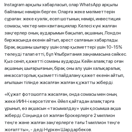
Instagram арқылы хабарласып, олар WhatsApp арқылы
байланыс нөмірін берген. Оларға жеке мәліметтерін
сұраған: жеке куәлік, есеп шотының нөмірі, инвестиция
сомасы, чектер мен квитанциялар. Келесі күні жалған
заңгерлер оның аударымын бақылап, ақшаның Лондон
биржасында екенін айтып, арест салғанын хабарлады.
Бірақ ақшаны шығару үшін олар қызметтері үшін 10-15%
төлеуді талап етті, бұл Ұлыбритания заңнамасына сәйкес.
Қыз сеніп, қажетті соманы аударды. Кейін алаяқтар оған
ақшаның шығарығанын, бірақ оны алу үшін халықаралық
инкассаторлық қызметті пайдалану қажет екенін айтып,
ағылшын тілінде жасалған жалған құжатты жіберді.
«Құжат фотошопта жасалған, онда сомасы мен оның
жеке ИИН-і көрсетілген. Әйел қайтадан алаяқтарға
ұрынып, өз ақшасын «тасымалдау» үшін қосымша ақша
жіберді. Соңында ол жалған брокерлерге 2 миллион
теңге және жалған заңгерлерге тағы 1 миллион теңге
жоғалтты», - деді Нұркен Шардарбеков.