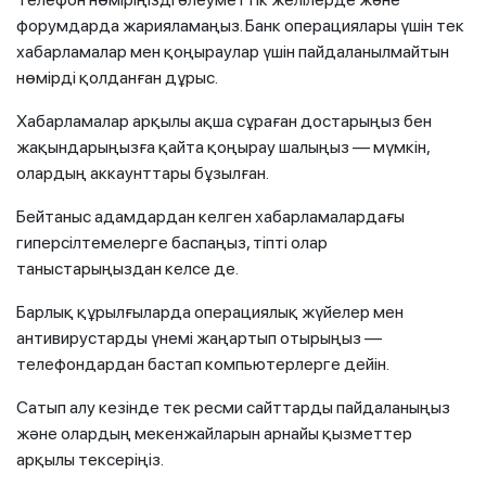
форумдарда жарияламаңыз. Банк операциялары үшін тек
хабарламалар мен қоңыраулар үшін пайдаланылмайтын
нөмірді қолданған дұрыс.
Хабарламалар арқылы ақша сұраған достарыңыз бен
жақындарыңызға қайта қоңырау шалыңыз — мүмкін,
олардың аккаунттары бұзылған.
Бейтаныс адамдардан келген хабарламалардағы
гиперсілтемелерге баспаңыз, тіпті олар
таныстарыңыздан келсе де.
Барлық құрылғыларда операциялық жүйелер мен
антивирустарды үнемі жаңартып отырыңыз —
телефондардан бастап компьютерлерге дейін.
Сатып алу кезінде тек ресми сайттарды пайдаланыңыз
және олардың мекенжайларын арнайы қызметтер
арқылы тексеріңіз.