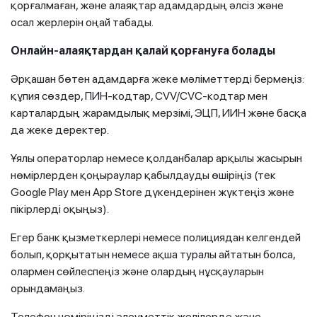
қорғалмаған, және алаяқтар адамдардың әлсіз және
осал жерлерін оңай табады.
Онлайн-алаяқтардан қалай қорғануға болады
Әрқашан бөтен адамдарға жеке мәліметтерді бермеңіз:
құпия сөздер, ПИН-кодтар, CVV/CVC-кодтар мен
карталардың жарамдылық мерзімі, ЭЦП, ИИН және басқа
да жеке деректер.
Ұялы операторлар немесе қолданбалар арқылы жасырын
нөмірлерден қоңыраулар қабылдауды өшіріңіз (тек
Google Play мен App Store дүкендерінен жүктеңіз және
пікірлерді оқыңыз).
Егер банк қызметкерлері немесе полициядан келгендей
болып, қорқытатын немесе ақша туралы айтатын болса,
олармен сөйлеспеңіз және олардың нұсқауларын
орындамаңыз.
Телефон нөміріңізді әлеуметтік желілерде және