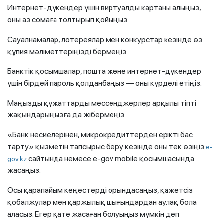
Интернет-дүкендер үшін виртуалды картаны алыңыз,
оны аз сомаға толтырып қойыңыз.
Сауалнамалар, лотереялар мен конкурстар кезінде өз
құпия мәліметтеріңізді бермеңіз.
Банктік қосымшалар, пошта және интернет-дүкендер
үшін бірдей пароль қолданбаңыз — оны күрделі етіңіз.
Маңызды құжаттарды мессенджерлер арқылы тіпті
жақындарыңызға да жібермеңіз.
«Банк несиелерінен, микрокредиттерден ерікті бас
тарту» қызметін тапсырыс беру кезінде оны тек өзіңіз
e-
сайтында немесе e-gov mobile қосымшасында
gov.kz
жасаңыз.
Осы қарапайым кеңестерді орындасаңыз, қажетсіз
қобалжулар мен қаржылық шығындардан аулақ бола
аласыз. Егер қате жасаған болуыңыз мүмкін деп