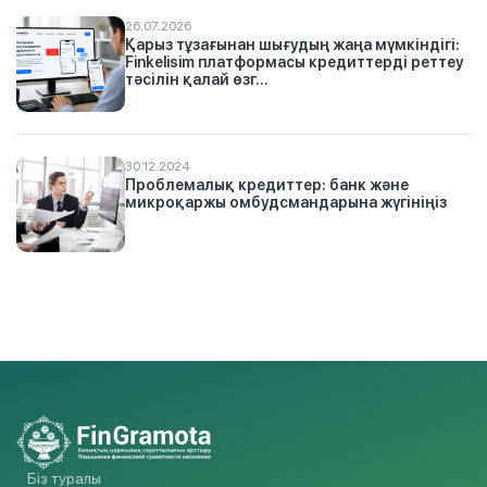
26.07.2026
Қарыз тұзағынан шығудың жаңа мүмкіндігі:
Finkelisim платформасы кредиттерді реттеу
тәсілін қалай өзг...
30.12.2024
Проблемалық кредиттер: банк және
микроқаржы омбудсмандарына жүгініңіз
Біз туралы