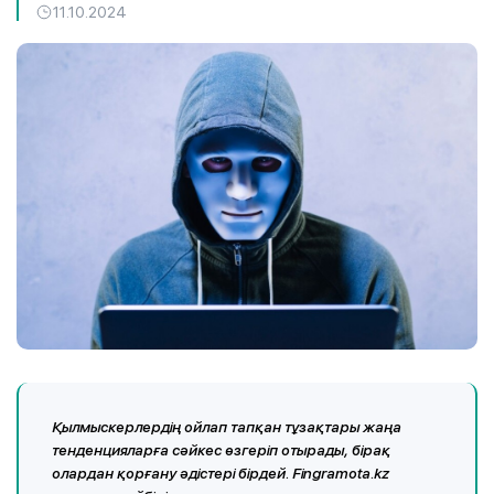
11.10.2024
Қылмыскерлердің ойлап тапқан тұзақтары жаңа
тенденцияларға сәйкес өзгеріп отырады, бірақ
олардан қорғану әдістері бірдей. Fingramota.kz