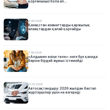
қорғаныңыз бола ал...
2.08.2026
Қазақстан азаматтарды қаржылық
алаяқтардан қалай қорғайды
7.08.2026
«Алдымен өзіңе төле»: неге бұл қағида
бәріне бірдей жұмыс істемейді
21.01.2026
Автосақтандыру: 2026 жылдан бастап
жүргізушілер үшін не өзгереді