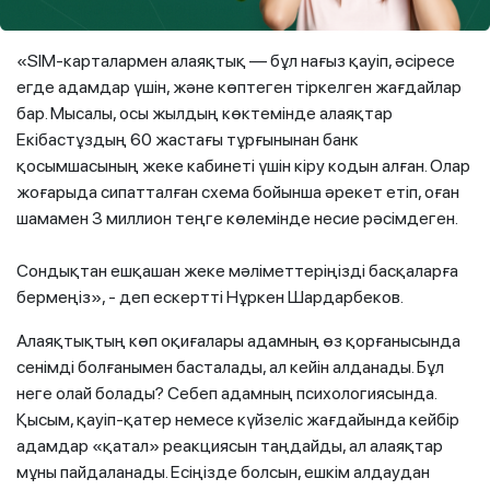
құрбыларының онлайн-банкингіне қол жеткізеді.
«SIM-карталармен алаяқтық — бұл нағыз қауіп, әсіресе
егде адамдар үшін, және көптеген тіркелген жағдайлар
бар. Мысалы, осы жылдың көктемінде алаяқтар
Екібастұздың 60 жастағы тұрғынынан банк
қосымшасының жеке кабинеті үшін кіру кодын алған. Олар
жоғарыда сипатталған схема бойынша әрекет етіп, оған
шамамен 3 миллион теңге көлемінде несие рәсімдеген.
Сондықтан ешқашан жеке мәліметтеріңізді басқаларға
бермеңіз», - деп ескертті Нұркен Шардарбеков.
Алаяқтықтың көп оқиғалары адамның өз қорғанысында
сенімді болғанымен басталады, ал кейін алданады. Бұл
неге олай болады? Себеп адамның психологиясында.
Қысым, қауіп-қатер немесе күйзеліс жағдайында кейбір
адамдар «қатал» реакциясын таңдайды, ал алаяқтар
мұны пайдаланады. Есіңізде болсын, ешкім алдаудан