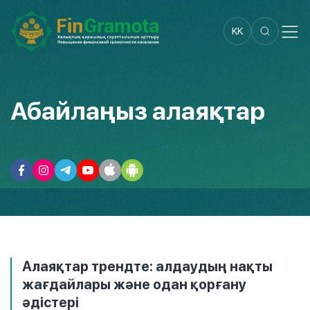
KK
Абайлаңыз алаяқтар
Алаяқтар трендте: алдаудың нақты
жағдайлары және одан қорғану
әдістері