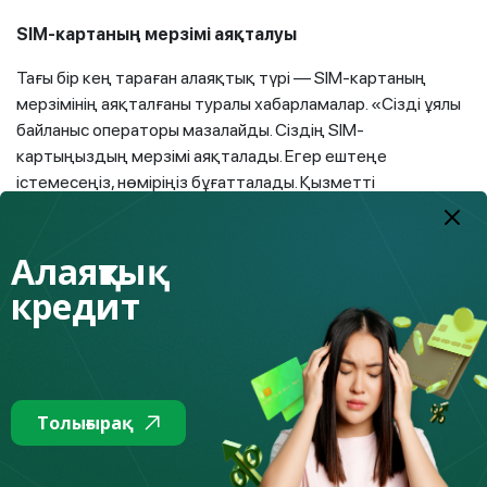
SIM-картаның мерзімі аяқталуы
Тағы бір кең тараған алаяқтық түрі — SIM-картаның
мерзімінің аяқталғаны туралы хабарламалар. «Сізді ұялы
байланыс операторы мазалайды. Сіздің SIM-
картыңыздың мерзімі аяқталады. Егер ештеңе
істемесеңіз, нөміріңіз бұғатталады. Қызметті
ұзартқыңыз келе ме?» - алаяқтар осылайша
азаматтарды телефон арқылы немесе мессенджерлер
Алаяқтық
арқылы алдайды.
кредит
Егер адам әңгіме жалғастырса, олар SMS-кодты және
басқа да жеке мәліметтерді сұрайды. Осы ақпаратты
пайдаланып, олар банк шотын бұзуы немесе жалған несие
рәсімдеуі мүмкін. Алаяқтар екі схема бойынша әрекет
етеді: олар виртуалды SIM-карта жасай алады немесе
Толығырақ
қоңыраулар мен SMS-хабарламаларды басқа нөмірге
қайта бағыттау қызметін қосады. Осылайша олар өз