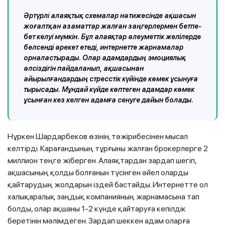
Әртүрлі алаяқтық схемалар нәтижесінде ақшасын
жоғалтқан азаматтар жалған заңгерлермен бетпе-
бет келуі мүмкін. Бұл алаяқтар әлеуметтік желілерде
белсенді әрекет етеді, интернетте жарнамалар
орналастырады. Олар адамдардың эмоциялық
әлсіздігін пайдаланып, ақшасынан
айырылғандардың стресстік күйінде көмек ұсынуға
тырысады. Мұндай күйде көптеген адамдар көмек
ұсынған кез келген адамға сенуге дайын болады.
Нұркен Шардарбеков өзінің тәжірибесінен мысал
келтірді. Карағандының тұрғыны жалған брокерлерге 2
миллион теңге жіберген. Алаяқтардан зардап шегіп,
ақшасының қолды болғанын түсінген әйел оларды
қайтарудың жолдарын іздей бастайды. Интернетте ол
халықаралық заңдық компанияның жарнамасына тап
болды, олар ақшаны 1-2 күнде қайтаруға кепілдік
беретінін мәлімдеген. Зардап шеккен адам оларға