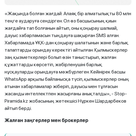
«Жақында болған жағдай: Алаяқ бір алматылықты 80 млн
теңге аударуға сендірген. Ол өз басшысының қиын
жағдайға тап болғанын айтып, оны қоңырау шалмай,
дауыс хабарламасын тыңдауға шақырған SMS алған.
Хабарламада ҰҚК-дан қоңырау шалатынын және барлық
талаптарды орындау керектігі айтылған. Қылмыскерлер
заң қызметкерлері болып өзін таныстырып, жалған
құжаттарды көрсетіп, жәбірленушіні барлық
нұсқауларды орындауға мәжбүрлеген. Кейінірек басшы
WhatsApp арқылы байланысқа түсіп, қылмыскерлер оның
атынан хабарламалар жіберіп, дауысы мен тұлғасын
жасанды интеллектпен жасырғаны анықталды», - Stop-
Piramida.kz жобасының жетекшісі Нұркен Шардарбеков
айтып берді.
Жалған заңгерлер мен брокерлер