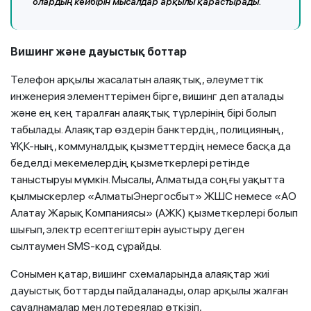
олардың кейбірін мысалдар арқылы қарастырады.
Вишинг және дауыстық боттар
Телефон арқылы жасалатын алаяқтық, әлеуметтік
инженерия элементтерімен бірге, вишинг деп аталады
және ең кең таралған алаяқтық түрлерінің бірі болып
табылады. Алаяқтар өздерін банктердің, полицияның,
ҰҚК-ның, коммуналдық қызметтердің немесе басқа да
беделді мекемелердің қызметкерлері ретінде
таныстыруы мүмкін. Мысалы, Алматыда соңғы уақытта
қылмыскерлер «АлматыЭнергосбыт» ЖШС немесе «АО
Алатау Жарық Компаниясы» (АЖК) қызметкерлері болып
шығып, электр есептегіштерін ауыстыру деген
сылтаумен SMS-код сұрайды.
Сонымен қатар, вишинг схемаларында алаяқтар жиі
дауыстық боттарды пайдаланады, олар арқылы жалған
сауалнамалар мен лотереялар өткізіп,