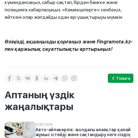
күмәндансаңыз, сабыр сақтап, бірден банкке және
полицияға хабарласыңыз. «Көмекшілерге» сенбеңіз,
өйткені олар жағдайды одан әрі ушықтырыуы мүмкін.
Өзіңізді, ақшаңызды қорғаңыз және Fingramota.kz-
пен қаржылық сауаттылықты арттырыңыз!
Тізімге
Аптаның үздік
жаңалықтары
4.08.2026
Авто-айлакерлік: жолдағы алаяқтар қалай
жұмыс істейді және сақтандыру неге сіздің