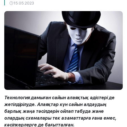
15.05.2023
Технология дамыған сайын алаяқтық әдістері де
жетілдірілуде. Алаяқтар күн сайын алдаудың
барлық жаңа тәсілдерін ойлап таб
уда
және
олардың схемалары тек азаматтарға ғана емес,
кәсіпкерлерге де бағытталған.