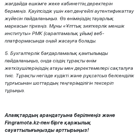
жағдайда ешкімге жеке кабинеттің деректерін
бермеңіз. Қауіпсіздік үшін көп деңгейлі аутентификаттау
жүйесін пайдаланыңыз. Өз өніміңіздің тауарлық
маркасын тіркеңіз. Мұны «Ұлттық зияткерлік меншік
институты» РМК (сараптамалық ұйым) веб-
платформасында оңай жасауға болады.
5. Бухгалтерлік бағдарламалық қамтылымды
пайдаланыңыз, онда сіздің тұрақты өнім
жеткізушілеріңіздің атауы мен деректемелері сақталуға
тиіс. Тұрақты негізде күдікті және рұқсатсыз белсенділік
тұрғысынан шоттардың теңгерімділігін тексеріп
тұрыңыз.
Алаяқтардың арандатуына берілмеңіз және
Fingramota.kz-пен бірге қаржылық
сауаттылығыңызды арттырыңыз!