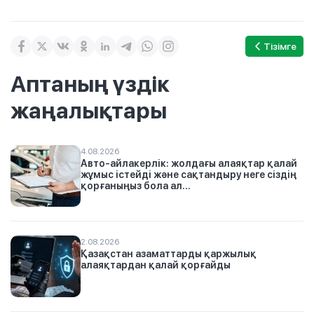
Тізімге
Аптаның үздік
жаңалықтары
4.08.2026
Авто-айлакерлік: жолдағы алаяқтар қалай
жұмыс істейді және сақтандыру неге сіздің
қорғаныңыз бола ал...
2.08.2026
Қазақстан азаматтарды қаржылық
алаяқтардан қалай қорғайды