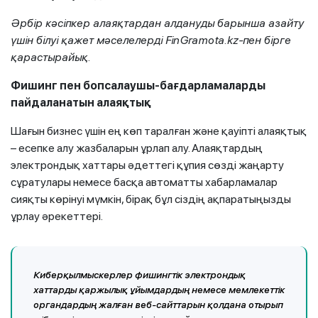
Әрбір кәсіпкер
алаяқтардан алдануды барынша
азайту
үшін білуі
қажет мәселелерді
FinGramota.kz
-пен бірге
қарастырайық
.
Фишинг пен
бопсалаушы-
бағдарламалар
ды
пайдаланатын
алаяқтық
Шағын бизнес үшін ең көп таралған және қауіпті алаяқтық
– есепке алу жазбаларын ұрлап алу. Алаяқтардың
электрондық хаттары әдеттегі құпия сөзді жаңарту
сұратулары немесе басқа автоматты хабарламалар
сияқты көрінуі мүмкін, бірақ бұл сіздің ақпаратыңызды
ұрлау әрекеттері.
Киберқылмыскерлер фишингтік электрондық
хаттарды қаржылық ұйымдардың немесе мемлекеттік
органдардың жалған веб-сайттарын қолдана отырып