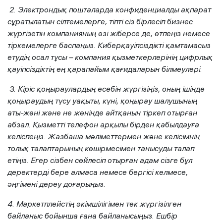
2. Электрондық пошталарда конфиденциалды ақпарат
сұратылатын сілтемелерге, тіпті сіз бірлесіп бизнес
жүргізетін компанияның өзі жіберсе де, өтпеңіз немесе
тіркемелерге баспаңыз. Киберқауіпсіздікті қамтамасыз
етудің осал тұсы – компания қызметкерлерінің цифрлық
қауіпсіздіктің ең қарапайым қағидаларын білмеулері.
3. Кіріс қоңыраулардың есебін жүргізіңіз, оның ішінде
қоңыраудың түсу уақыты, күні, қоңырау шалушының
аты-жөні және не жөнінде айтқанын тіркеп отырған
абзал. Қызметті телефон арқылы бірден қабылдауға
келіспеңіз. Жазбаша мәліметтермен және келісімнің
толық талаптарының көшірмесімен танысуды талап
етіңіз. Егер сізбен сөйлесіп отырған адам сізге бұл
деректерді бере алмаса немесе бергісі келмесе,
әңгімені дереу доғарыңыз.
4. Маркетплейстің әкімшілігімен тек жүргізілген
байланыс бойынша ғана байланысыңыз. Ешбір