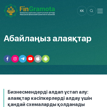
KK
Абайлаңыз алаяқтар
Бизнесмендерді алдап ұстап алу:
алаяқтар кәсіпкерлерді алдау үшін
қандай схемаларды қолданады