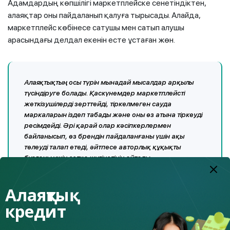
Адамдардың көпшілігі маркетплейске сенетіндіктен,
алаяқтар оны пайдаланып қалуға тырысады. Алайда,
маркетплейс көбінесе сатушы мен сатып алушы
арасындағы делдал екенін есте ұстаған жөн.
Алаяқтықтың осы түрін мынадай мысалдар арқылы
түсіндіруге болады. Қаскүнемдер маркетплейсті
жеткізушілерді зерттейді, тіркелмеген сауда
маркаларын іздеп табады және оны өз атына тіркеуді
ресімдейді. Әрі қарай олар кәсіпкерлермен
байланысып, өз брендін пайдаланғаны үшін ақы
төлеуді талап етеді, әйтпесе авторлық құқықты
бұзғаны үшін сотқа жүгінетінін айтады.
Алаяқтық
Тағы бір әдіс – маркетплейс әкімшілігінен қоңырау соғып
кредит
тұрмыз деп алдау. Кәсіпкерлерге белгілі бір сомаға
олардың тауарларын немесе қызметтерін ілгерілету үшін