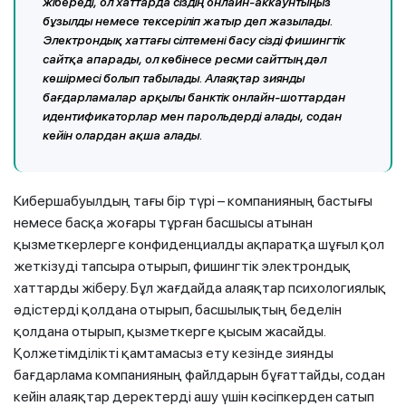
жібереді, ол хаттарда сіздің онлайн-аккаунтыңыз
бұзылды немесе тексеріліп жатыр деп жазылады.
Электрондық хаттағы сілтемені басу сізді фишингтік
сайтқа апарады, ол көбінесе ресми сайттың дәл
көшірмесі болып табылады. Алаяқтар зиянды
бағдарламалар арқылы банктік онлайн-шоттардан
идентификаторлар мен парольдерді алады, содан
кейін олардан ақша алады.
Кибершабуылдың тағы бір түрі – компанияның бастығы
немесе басқа жоғары тұрған басшысы атынан
қызметкерлерге конфиденциалды ақпаратқа шұғыл қол
жеткізуді тапсыра отырып, фишингтік электрондық
хаттарды жіберу. Бұл жағдайда алаяқтар психологиялық
әдістерді қолдана отырып, басшылықтың беделін
қолдана отырып, қызметкерге қысым жасайды.
Қолжетімділікті қамтамасыз ету кезінде зиянды
бағдарлама компанияның файлдарын бұғаттайды, содан
кейін алаяқтар деректерді ашу үшін кәсіпкерден сатып