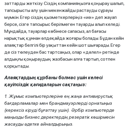
заттарды жеткізу. Сіздің компанияңызға қоңырау шалып,
тапсырысты алу үшін мекенжайды растауды сұрауы
мүмкін. Егер сіздің қызметкерлеріңіз «иә» деп жауап
берсе, сізге тапсырыс берілмеген тауарды алып келеді.
Мұндайда, тауарлар көбінесе сапасыз, ал бағасы
нарықтық құннан әлдеқайда жоғары болады. Бұдан кейін
алаяқтар белгілі бір уақыттан кейін шот шығарады. Егер
де сіз төлеуден бас тартсаңыз, олар «дәлел» ретінде
алдыңғы қоңыраудың жазбасын алға тартып, сотпен
қорқытады.
Алаяқтардың құрбаны болмас үшін келесі
қауіпсіздік қағидаларын сақтаңыз:
1. Жұмыс компьютерлеріне ең жаңа антивирустық
бағдарламалар мен брандмауэрлерді орнатыңыз
(керексіз кіруді бұғаттау үшін). Әрбір компьютерде
маңызды бизнес деректердің резервтік көшірмесін
жасауды әдетке айналдырыңыз.