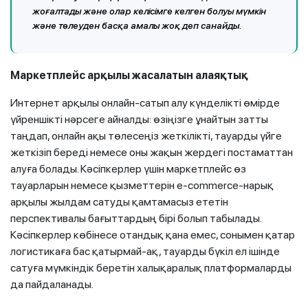
жоғалтады және олар келісімге келген болуы мүмкін
және төлеуден басқа амалы жоқ деп санайды.
Маркетплейс арқылы жасалатын алаяқтық
Интернет арқылы онлайн-сатып алу күнделікті өмірде
үйреншікті нәрсеге айналды: өзіңізге ұнайтын затты
таңдап, онлайн ақы төлесеңіз жеткілікті, тауарды үйге
жеткізіп береді немесе оны жақын жердегі постаматтан
алуға болады. Кәсіпкерлер үшін маркетплейс өз
тауарларын немесе қызметтерін e-commerce-нарық
арқылы жылдам сатуды қамтамасыз ететін
перспективалы бағыттардың бірі болып табылады.
Кәсіпкерлер көбінесе отандық қана емес, сонымен қатар
логистикаға бас қатырмай-ақ, тауарды бүкіл ел ішінде
сатуға мүмкіндік беретін халықаралық платформаларды
да пайдаланады.