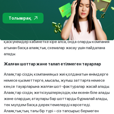
ерекше жағдайлар ұсынылады. Кәсіпкерлер ақша
аударғаннан кейін, алаяқтар телефонды өшіреді.
Сондай-ақ, алаяқтар кәсіпкерлердің электрондық
Толығырақ
пошталарына маркетплейстерде жұмыс істеу үшін
көмекші қызметтерге сілтемелер жібере алады. Оларды
пайдалану үшін жеке кабинетке кіру керек. Егер
қаскүнемдер кабинетке кіре алса, онда оларды компания
атынан басқа алаяқтық схемалар жасау үшін пайдалана
алады.
Жалған шоттар және талап етілмеген тауарлар
Алаяқтар сіздің компанияңыз жиі қолданатын өнімдерге
немесе қызметтерге, мысалы, жуғыш заттарға немесе
кеңсе тауарларына жалған шот-фактуралар жасай алады.
Алаяқтар сіздің жеткізушілеріңіздің кім екенін біле алады
және олардың атаулары бар шоттарды бұрмалай алады,
тек мүлдем басқа деректемелерді көрсетеді.
Алаяқтықтың тағы бір түрі – сіз тапсырыс бермеген