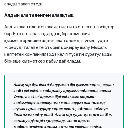
алуды талап етеді.
Алдын ала төленген алаяқтық
Алдын ала төленген алаяқтықтың көптеген тәсілдері
бар. Ең көп тарағандардың бірі, компания
қызметкерлеріне алдын ала төлемді шұғыл түрде
жіберуді талап ете отырып қоңырау шалу. Мысалы,
көптеген компанияларда келіп түсетін сұратуларды
бірнеше қызметкер қабылдай алады.
Алаяқтар бұл фактіні алдымен бір қызметкерге, содан
кейін екіншісіне хабарласу арқылы пайдалана алады.
Оларға екінші адамға бірінші қызметкермен
келісімшарт жасасқанын және алдын ала төлемді
шұғыл түрде аудару керек екенін, әйтпесе өсімпұл
болатынын айту оңай. Алаяқтар қауіп-қатерге дейінгі
сендіру әдістерін қолданады және әдетте
жәбірленушілер қарым-қатынас кезінде сенімін