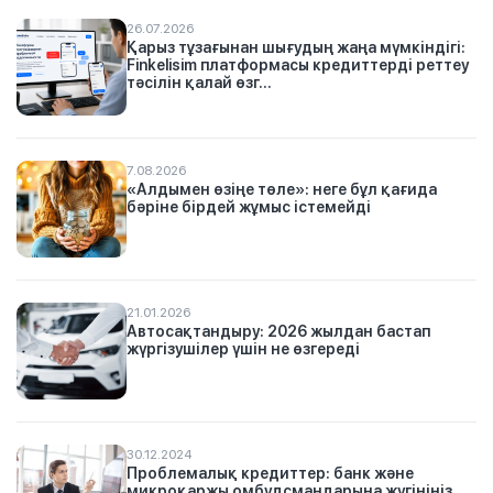
26.07.2026
Қарыз тұзағынан шығудың жаңа мүмкіндігі:
Finkelisim платформасы кредиттерді реттеу
тәсілін қалай өзг...
7.08.2026
«Алдымен өзіңе төле»: неге бұл қағида
бәріне бірдей жұмыс істемейді
21.01.2026
Автосақтандыру: 2026 жылдан бастап
жүргізушілер үшін не өзгереді
30.12.2024
Проблемалық кредиттер: банк және
микроқаржы омбудсмандарына жүгініңіз